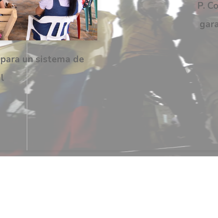
P. C
gara
 para un sistema de
l