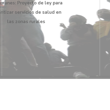
omunes: Proyecto de ley para
ntizar servicios de salud en
las zonas rurales