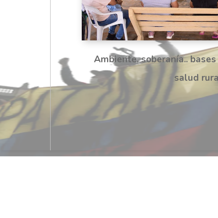
Ambiente, soberanía.. bases
salud rura