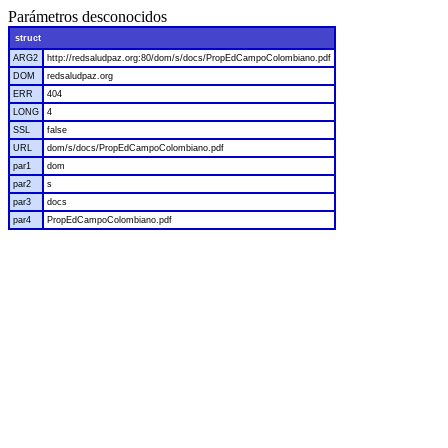
Parámetros desconocidos
struct
ARG2
http://redsaludpaz.org:80/dom/s/docs/PropEdCampoColombiano.pdf
DOM
redsaludpaz.org
ERR
404
LONG
4
SSL
false
URL
dom/s/docs/PropEdCampoColombiano.pdf
par1
dom
par2
s
par3
docs
par4
PropEdCampoColombiano.pdf