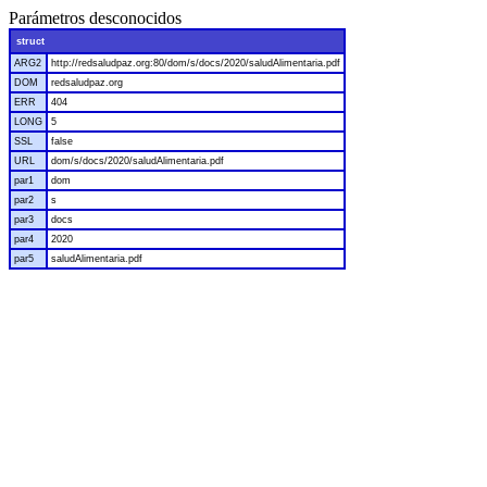
Parámetros desconocidos
struct
ARG2
http://redsaludpaz.org:80/dom/s/docs/2020/saludAlimentaria.pdf
DOM
redsaludpaz.org
ERR
404
LONG
5
SSL
false
URL
dom/s/docs/2020/saludAlimentaria.pdf
par1
dom
par2
s
par3
docs
par4
2020
par5
saludAlimentaria.pdf