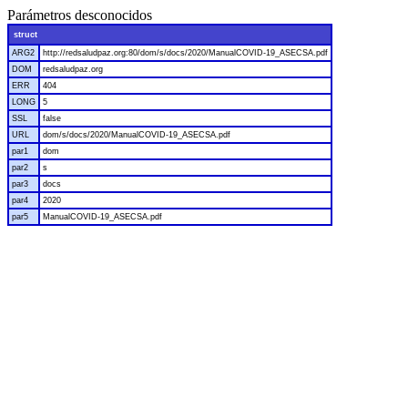
Parámetros desconocidos
struct
ARG2
http://redsaludpaz.org:80/dom/s/docs/2020/ManualCOVID-19_ASECSA.pdf
DOM
redsaludpaz.org
ERR
404
LONG
5
SSL
false
URL
dom/s/docs/2020/ManualCOVID-19_ASECSA.pdf
par1
dom
par2
s
par3
docs
par4
2020
par5
ManualCOVID-19_ASECSA.pdf