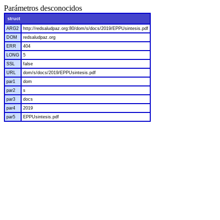
Parámetros desconocidos
struct
ARG2
http://redsaludpaz.org:80/dom/s/docs/2019/EPPUsintesis.pdf
DOM
redsaludpaz.org
ERR
404
LONG
5
SSL
false
URL
dom/s/docs/2019/EPPUsintesis.pdf
par1
dom
par2
s
par3
docs
par4
2019
par5
EPPUsintesis.pdf