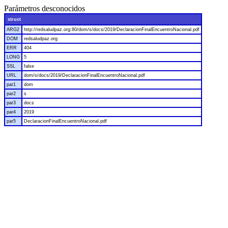
Parámetros desconocidos
struct
ARG2
http://redsaludpaz.org:80/dom/s/docs/2019/DeclaracionFinalEncuentroNacional.pdf
DOM
redsaludpaz.org
ERR
404
LONG
5
SSL
false
URL
dom/s/docs/2019/DeclaracionFinalEncuentroNacional.pdf
par1
dom
par2
s
par3
docs
par4
2019
par5
DeclaracionFinalEncuentroNacional.pdf